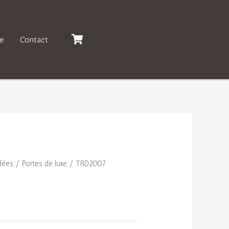
e
Contact
dées
/
Portes de luxe
/ TRD2007