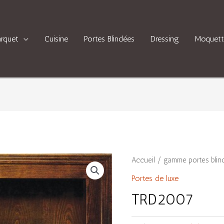
arquet
Cuisine
Portes Blindées
Dressing
Moquett
Accueil
/
gamme portes blin
Portes de luxe
TRD2007