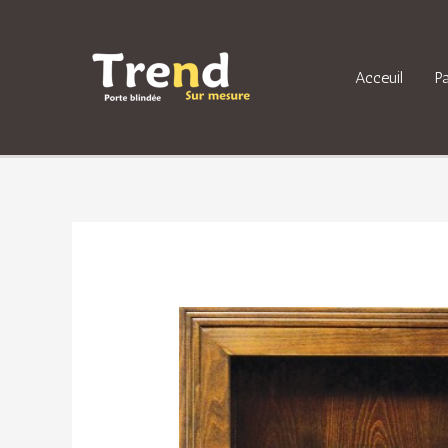
Acceuil
P