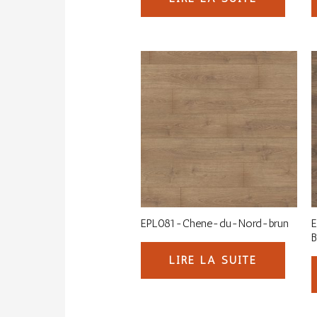
EPL081-Chene-du-Nord-brun
B
LIRE LA SUITE