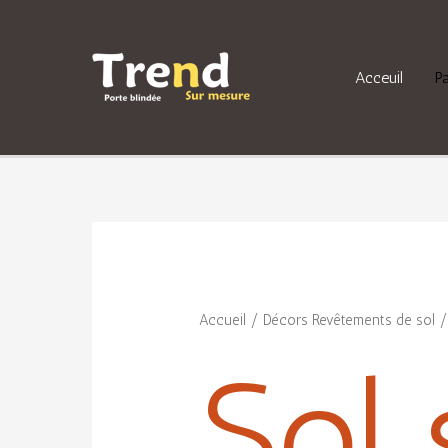
Acceuil
P
Accueil
/
Décors Revêtements de sol
/ 
Sol 