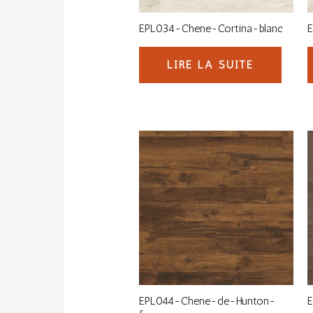
EPL034-Chene-Cortina-blanc
LIRE LA SUITE
EPL044-Chene-de-Hunton-