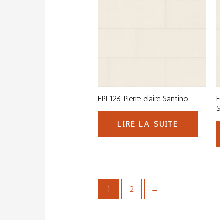
EPL126 Pierre claire Santino
E
S
LIRE LA SUITE
1
2
→