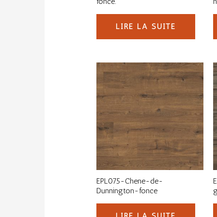
fonce.
n
LIRE LA SUITE
EPL075-Chene-de-
Dunnington-fonce
g
LIRE LA SUITE