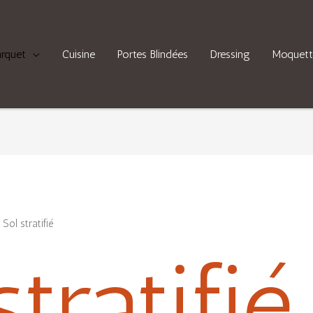
arquet
Cuisine
Portes Blindées
Dressing
Moquett
Sol stratifié
stratifié