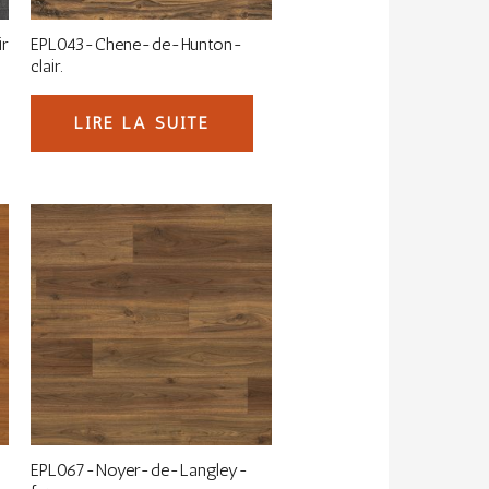
r
EPL043-Chene-de-Hunton-
clair.
LIRE LA SUITE
EPL067-Noyer-de-Langley-