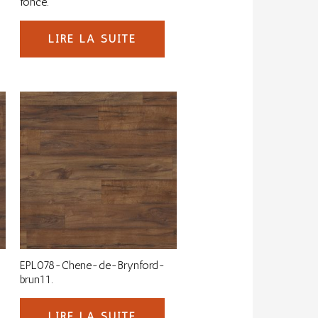
fonce.
LIRE LA SUITE
EPL078-Chene-de-Brynford-
brun11.
LIRE LA SUITE