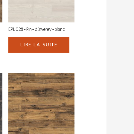
EPL028-Pin-dInverey-blanc
LIRE LA SUITE