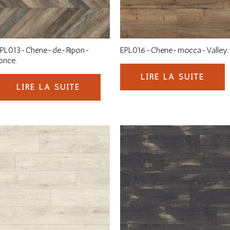
EPL013-Chene-de-Ripon-
EPL016-Chene-mocca-Valley.
once.
LIRE LA SUITE
LIRE LA SUITE