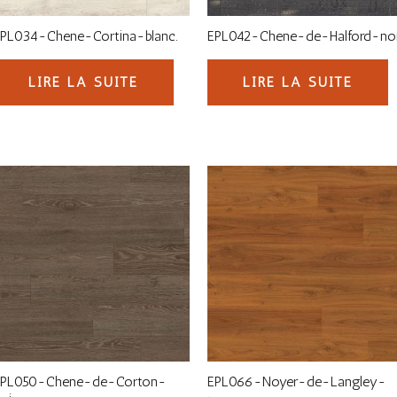
EPL034-Chene-Cortina-blanc.
EPL042-Chene-de-Halford-noi
LIRE LA SUITE
LIRE LA SUITE
EPL050-Chene-de-Corton-
EPL066-Noyer-de-Langley-